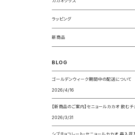
Cocoa Vintage ココア ヴィンテージ
ペーストチョコレート
カカオグッズ
Enraizados エンライサドス
コインチョコレート
アクセサリー
ラッピング
ネックレス
チョコレートドリンク
カップ
Sibu CHOCOLATE シブチョコレート
新商品
ピアス
カカオ豆
コーヒードリッパー
BLOG
ブレスレット
ボンボンショコラ
ゴールデンウィーク期間中の配送について
チャームブレスレット
2026/4/16
ケーキ
【新商品のご案内】セニョールカカオ 飲むチ
コーヒー
2026/3/31
挽き豆
シブチョコレート・セニョールカカオ 再入荷