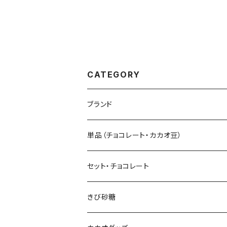
CATEGORY
ブランド
Sibu CHOCOLATE シブ チョコレート
単品（チョコレート・カカオ豆）
Senor Cacao セニョールカカオ
板チョコレート
セット・チョコレート
Tayutic タユティック
コーティング チョコ
きび砂糖