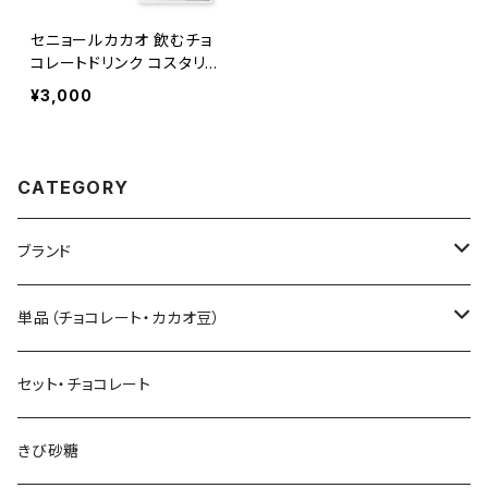
セニョールカカオ 飲むチョ
コレートドリンク コスタリカ
産カカオ70% [1杯分x5個]
¥3,000
セット 非アルカリ処理 Señ
or Cacao
CATEGORY
ブランド
Sibu CHOCOLATE シブ チョコレート
単品（チョコレート・カカオ豆）
Senor Cacao セニョールカカオ
板チョコレート
セット・チョコレート
Tayutic タユティック
コーティング チョコ
きび砂糖