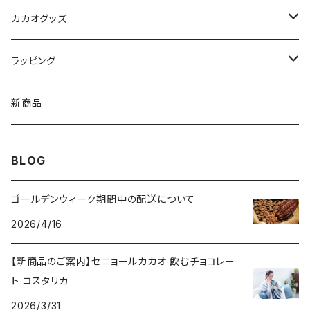
Cocoa Vintage ココア ヴィンテージ
ペーストチョコレート
カカオグッズ
Enraizados エンライサドス
コインチョコレート
アクセサリー
ラッピング
ネックレス
チョコレートドリンク
カップ
Sibu CHOCOLATE シブチョコレート
新商品
ピアス
カカオ豆
コーヒードリッパー
BLOG
ブレスレット
ボンボンショコラ
ゴールデンウィーク期間中の配送について
チャームブレスレット
2026/4/16
ケーキ
【新商品のご案内】セニョールカカオ 飲むチョコレー
コーヒー
ト コスタリカ
2026/3/31