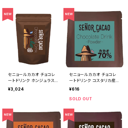
粉末 非アルカリ処理
g 粉末 非アルカリ処理
セニョールカカオ チョコレ
セニョールカカオ チョコレ
ートドリンク ホンジュラス
ートドリンク コスタリカ産カ
産カカオ100% 300g 粉末
カオ70%１杯分 粉末 非ア
¥3,024
¥616
非アルカリ処理
ルカリ処理 Señor Cacao
SOLD OUT