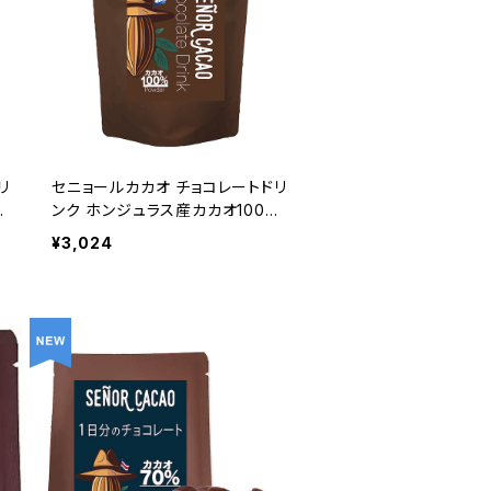
リ
セニョールカカオ チョコレートドリ
カ
ンク ホンジュラス産カカオ100%
処
300g 粉末 非アルカリ処理
¥3,024