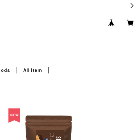
oods
All Item