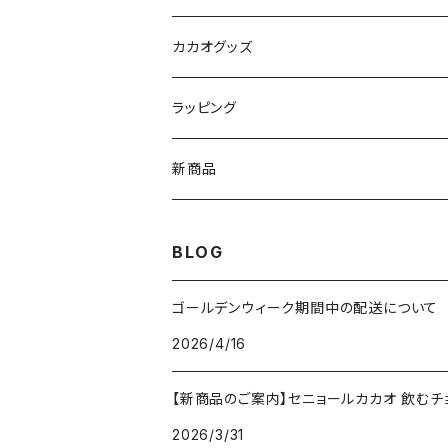
Cocoa Vintage ココア ヴィンテージ
ペーストチョコレート
カカオグッズ
Enraizados エンライサドス
コインチョコレート
アクセサリー
ラッピング
ネックレス
チョコレートドリンク
カップ
Sibu CHOCOLATE シブチョコレート
新商品
ピアス
カカオ豆
コーヒードリッパー
BLOG
ブレスレット
ボンボンショコラ
ゴールデンウィーク期間中の配送について
チャームブレスレット
2026/4/16
ケーキ
【新商品のご案内】セニョールカカオ 飲むチ
コーヒー
2026/3/31