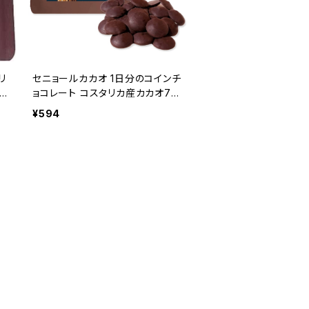
リ
セニョールカカオ 1日分のコインチ
1
ョコレート コスタリカ産カカオ7
r
0% Señor Cacao
¥594