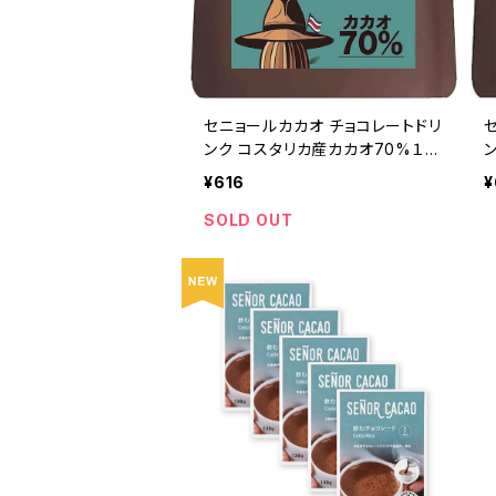
セニョールカカオ チョコレートドリ
ンク コスタリカ産カカオ70%１杯
分 粉末 非アルカリ処理 Señor C
¥616
¥
acao
C
SOLD OUT