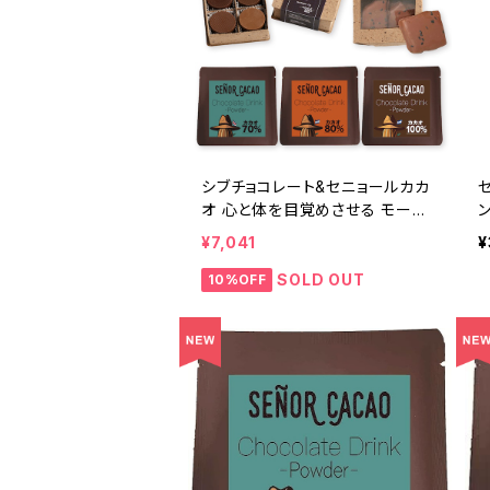
シブチョコレート&セニョールカカ
オ 心と体を目覚めさせる モーニ
ング・カカオセット
¥7,041
¥
SOLD OUT
10%OFF