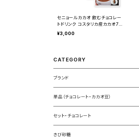
セニョールカカオ 飲むチョコレー
トドリンク コスタリカ産カカオ7
0% [1杯分x5個]セット 非アルカ
¥3,000
リ処理 Señor Cacao
CATEGORY
ブランド
Sibu CHOCOLATE シブ チョコレート
単品（チョコレート・カカオ豆）
Senor Cacao セニョールカカオ
板チョコレート
セット・チョコレート
Tayutic タユティック
コーティング チョコ
きび砂糖