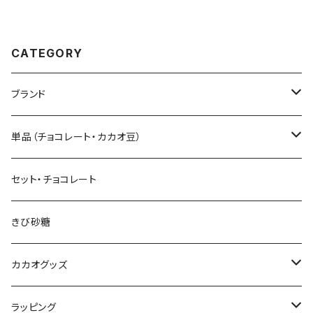
CATEGORY
ブランド
Sibu CHOCOLATE シブ チョコレート
単品（チョコレート・カカオ豆）
Senor Cacao セニョールカカオ
板チョコレート
セット・チョコレート
Tayutic タユティック
コーティング チョコ
きび砂糖
Cocoa Vintage ココア ヴィンテージ
ペーストチョコレート
カカオグッズ
Enraizados エンライサドス
コインチョコレート
アクセサリー
ラッピング