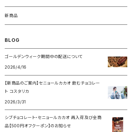
ネックレス
チョコレートドリンク
カップ
Sibu CHOCOLATE シブチョコレート
新商品
ピアス
カカオ豆
コーヒードリッパー
BLOG
ブレスレット
ボンボンショコラ
ゴールデンウィーク期間中の配送について
チャームブレスレット
2026/4/16
ケーキ
【新商品のご案内】セニョールカカオ 飲むチョコレー
コーヒー
ト コスタリカ
2026/3/31
挽き豆
シブチョコレート・セニョールカカオ 再入荷及び全商
豆
品【500円オフクーポン】のお知らせ