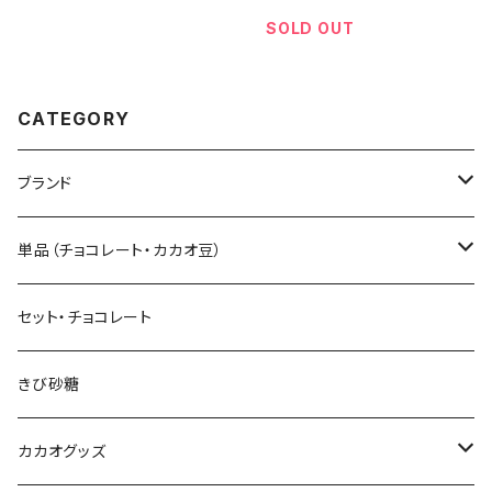
00g
0kg
SOLD OUT
CATEGORY
ブランド
Sibu CHOCOLATE シブ チョコレート
単品（チョコレート・カカオ豆）
Senor Cacao セニョールカカオ
板チョコレート
セット・チョコレート
Tayutic タユティック
コーティング チョコ
きび砂糖
Cocoa Vintage ココア ヴィンテージ
ペーストチョコレート
カカオグッズ