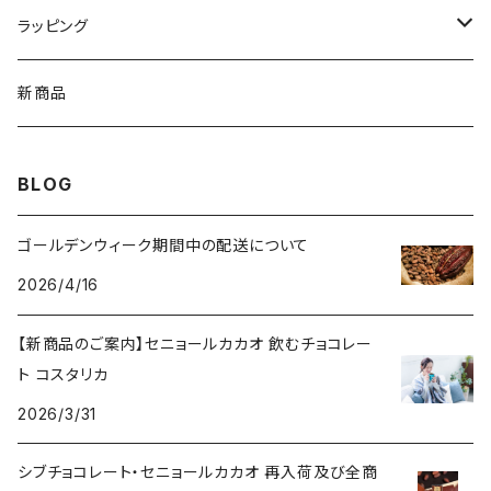
Enraizados エンライサドス
コインチョコレート
アクセサリー
ラッピング
ネックレス
チョコレートドリンク
カップ
Sibu CHOCOLATE シブチョコレート
新商品
ピアス
カカオ豆
コーヒードリッパー
BLOG
ブレスレット
ボンボンショコラ
ゴールデンウィーク期間中の配送について
チャームブレスレット
2026/4/16
ケーキ
【新商品のご案内】セニョールカカオ 飲むチョコレー
コーヒー
ト コスタリカ
2026/3/31
挽き豆
シブチョコレート・セニョールカカオ 再入荷及び全商
豆