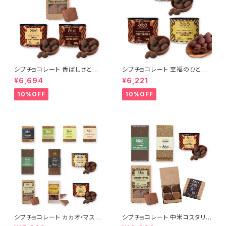
シブチョコレート 香ばしさとカ
シブチョコレート 至福のひと粒
カオが弾ける トリプル・クランチ
カバード・コレクション アーモン
¥6,694
¥6,221
ー セット Sibu Chocolate
ド・ジンジャー・コーヒー Sibu
Chocolate
10%OFF
10%OFF
シブチョコレート カカオ・マスタ
シブチョコレート 中米コスタリカ
ー・コレクション セット Sibu Ch
を味わい尽くす プレミアム・ジャ