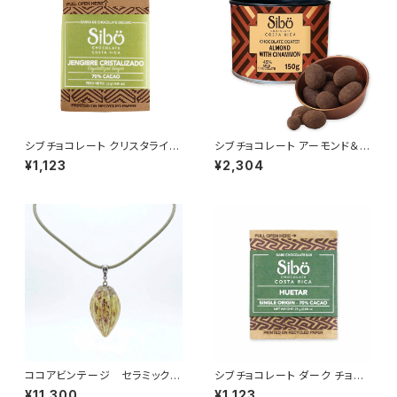
シブチョコレート クリスタライズ
シブチョコレート アーモンド＆シ
ドジンジャー チョコレートバー
ナモン ミルクチョコレートカバー
¥1,123
¥2,304
カカオ70% 25g SibuChocol
ド カカオ45％ SibuChocolat
ate
e
ココアビンテージ セラミックカ
シブチョコレート ダーク チョコ
カオネックレス（イエロー紐グリ
レートバー カカオ70% 25g SI
¥11,300
¥1,123