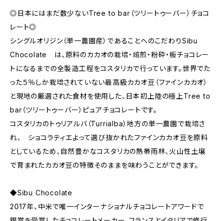
◎日本にはまだ数少ないTree to bar（ツリートゥーバー）チョコ
レート◎
シングルオリジン（単一農園産）であることへのこだわりSibu
Chocolate は、原料のカカオの栽培・焙煎・粉砕・板チョコレー
トになるまでの全製造工程をコスタリカで行っています。世界でた
った５％しか栽培されていない最高級カカオ豆（ファインカカオ）
と現地の厳選された食材を使用した、日本初上陸の極上Tree to
bar（ツリートゥーバー）ピュアチョコレートです。
コスタリカのトゥリアルバ（Turrialba）地方の単一農園で栽培さ
れ、 ショコラティエよって選び抜かれたファインカカオ豆を原料
としているため、自然豊かなコスタリカの熱帯雨林、火山性土壌
で育まれたカカオ豆の特徴そのままを味わうことができます。
◆Sibu Chocolate
2017年、中米で唯一インターナショナルチョコレートアワードで
銀賞を受賞したチョコレートメーカー。フランスとイタリアで修行