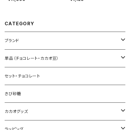
ーン）
bu Chocolate
CATEGORY
ブランド
Sibu CHOCOLATE シブ チョコレート
単品（チョコレート・カカオ豆）
Senor Cacao セニョールカカオ
板チョコレート
セット・チョコレート
Tayutic タユティック
コーティング チョコ
きび砂糖
Cocoa Vintage ココア ヴィンテージ
ペーストチョコレート
カカオグッズ
Enraizados エンライサドス
コインチョコレート
アクセサリー
ラッピング