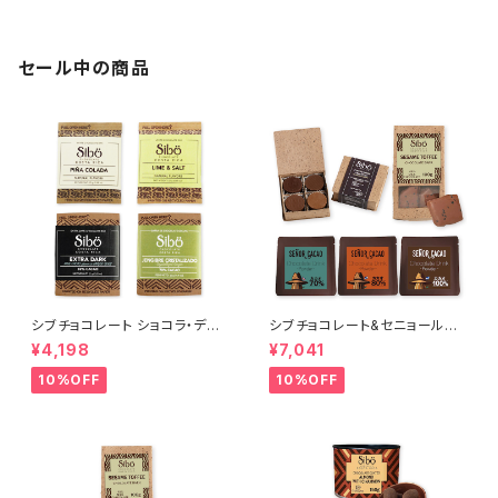
ocolate
セール中の商品
シブチョコレート ショコラ・ディ
シブチョコレート&セニョールカ
スカバリー 4種アソートセット Si
カオ 心と体を目覚めさせる モ
¥4,198
¥7,041
bu Chocolate
ーニング・カカオセット
10%OFF
10%OFF