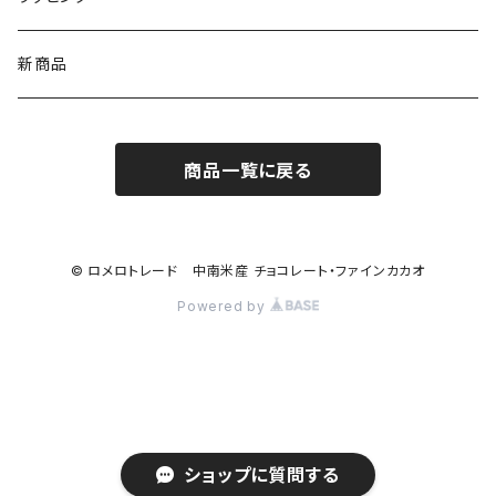
ネックレス
チョコレートドリンク
カップ
Sibu CHOCOLATE シブチョコレート
新商品
ピアス
カカオ豆
コーヒードリッパー
商品一覧に戻る
ブレスレット
ボンボンショコラ
チャームブレスレット
ケーキ
© ロメロトレード 中南米産 チョコレート・ファインカカオ
Powered by
コーヒー
挽き豆
豆
ショップに質問する