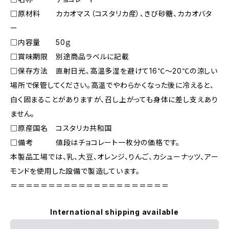
□原材料 カカオマス（コスタリカ産）、きび砂糖、カカオバタ
ー
□内容量 50ｇ
□賞味期限 別途商品ラベルに記載
□保存方法 直射日光、高温多湿を避けて16℃～20℃の涼しい
場所で保管してください。高温でやわらかくなった後に冷えると、
白く固まることがありますが、召し上がっても身体に差し支えあり
ません。
□原産国名 コスタリカ共和国
□備考 値段はチョコレート一枚分の価格です。
本製品工場では、乳、大豆、オレンジ、りんご、カシューナッツ、アー
モンドを使用した設備で製造しています。
＝＝＝＝＝＝＝＝＝＝＝＝＝＝＝＝＝＝＝＝＝
International shipping available