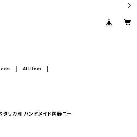
oods
All Item
án コスタリカ産 ハンドメイド陶器コー