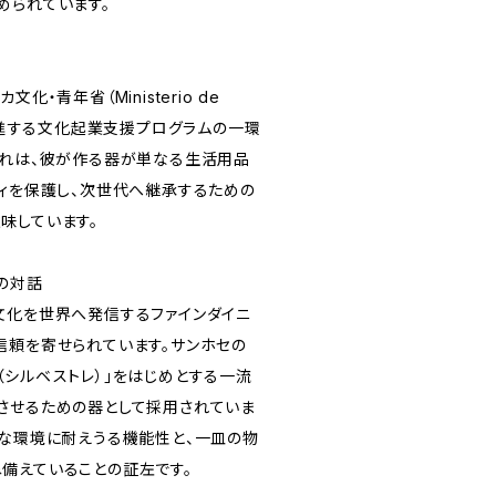
められています。
化・青年省（Ministerio de
ud）が推進する文化起業支援プログラムの一環
これは、彼が作る器が単なる生活用品
ティを保護し、次世代へ継承するための
味しています。
の対話
文化を世界へ発信するファインダイニ
信頼を寄せられています。サンホセの
re（シルベストレ）」をはじめとする一流
させるための器として採用されていま
酷な環境に耐えうる機能性と、一皿の物
備えていることの証左です。