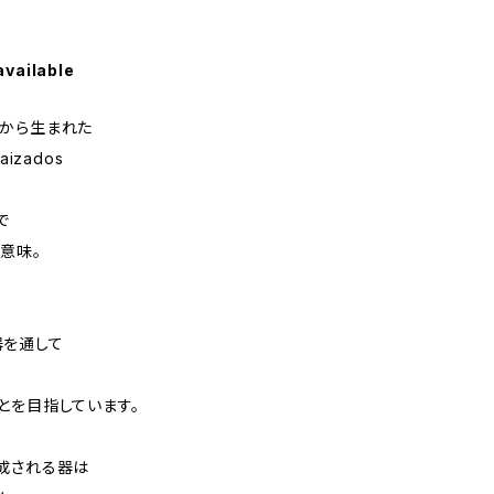
available
から生まれた
izados
で
う意味。
器を通して
とを目指しています。
成される器は