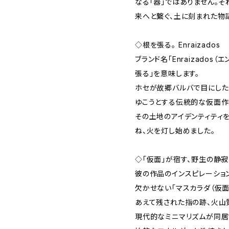
なる「器」ではありません。
来へと繋ぐ、土に刻まれた物
◇根を張る。―― Enraizados
ブランド名「Enraizados
張る」を意味します。
ホセが故郷バルバで目にした
ゆこうとする伝統的な仮面作
その土地のアイデンティティを救
ね、火を灯し始めました。
◇「仮面」が宿す、野生の静寂
彼の作品のインスピレーショ
欠かせない「マスカラダ（仮面
あえて残された指の跡、火山
現代的なミニマリズムが同居