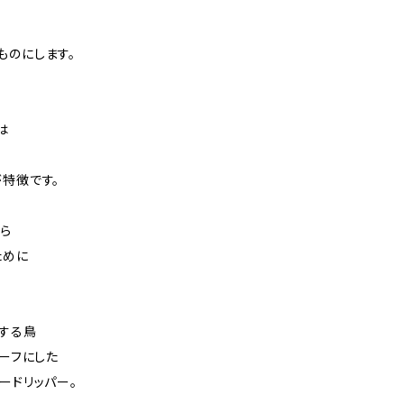
ものにします。
は
が特徴です。
ら
ために
する鳥
チーフにした
ードリッパー。