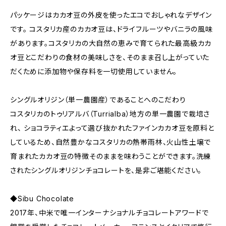
パッケージはカカオ豆の外皮を使ったエコでおしゃれなデザイン
です。 コスタリカ産のカカオ豆は、ドライフルーツやバニラの風味
があります。コスタリカの大自然の恵みで育てられた最高級カカ
オ豆とこだわりの食材の美味しさを、そのまま召し上がっていた
だくために添加物や保存料を一切使用していません。
シングルオリジン（単一農園産）であることへのこだわり
コスタリカのトゥリアルバ（Turrialba）地方の単一農園で栽培さ
れ、 ショコラティエよって選び抜かれたファインカカオ豆を原料と
しているため、自然豊かなコスタリカの熱帯雨林、火山性土壌で
育まれたカカオ豆の特徴そのままを味わうことができます。洗練
されたシングルオリジンチョコレートを、是非ご堪能ください。
◆Sibu Chocolate
2017年、中米で唯一インターナショナルチョコレートアワードで