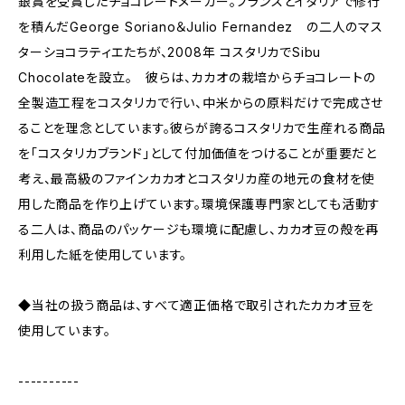
銀賞を受賞したチョコレートメーカー。フランスとイタリアで修行
を積んだGeorge Soriano＆Julio Fernandez の二人のマス
ターショコラティエたちが、2008年 コスタリカでSibu
Chocolateを設立。 彼らは、カカオの栽培からチョコレートの
全製造工程をコスタリカで行い、中米からの原料だけで完成させ
ることを理念としています。彼らが誇るコスタリカで生産れる商品
を「コスタリカブランド」として付加価値をつけることが重要だと
考え、最高級のファインカカオとコスタリカ産の地元の食材を使
用した商品を作り上げています。環境保護専門家としても活動す
る二人は、商品のパッケージも環境に配慮し、カカオ豆の殻を再
利用した紙を使用しています。
◆当社の扱う商品は、すべて適正価格で取引されたカカオ豆を
使用しています。
----------