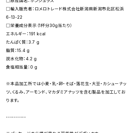
□原産国名：ホンジュラス
□輸⼊販売者：ロメロトレード株式会社新潟県新潟市北区松浜
6-13-22
□栄養成分表示（1杯分30g当たり）
エネルギー：191 kcal
たんぱく質：3.7 g
脂質：15.4 g
炭水化物：4.2 g
食塩相当量：0 g
※本品加⼯所では⼩⻨・乳・卵・そば・落花⽣・⼤⾖・カシューナッ
ツ、くるみ、アーモンド、マカダミアナッツを含む製品を加⼯してお
ります。
----------