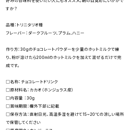
好みの甘味料を使いたい人にもオススメ。朝の目覚めにいかがで
すか？
品種：トリニタリオ種
フレーバー：ダークフルーツ、プラム、ハニー
作り方：30gのチョコレートパウダーを少量のホットミルクで練
り、粉が溶けたら200mlのホットミルクを加えて混ぜるだけで完
成です。
□名称：チョコレートドリンク
□原材料名：カカオ（ホンジュラス産）
□内容量 ：30g
□賞味期限：欄外下部に記載
□保存⽅法：直射日光、高温多湿を避けて15~20℃の涼しい場所
で保管してください