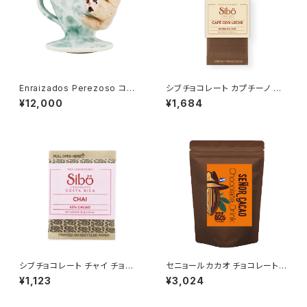
Enraizados Perezoso コス
シブチョコレート カプチーノ チ
タリカ産 ハンドメイド陶器コー
ョコレートバー 50g SibuChoc
¥12,000
¥1,684
ヒードリッパー
olate
シブチョコレート チャイ チョコ
セニョールカカオ チョコレートド
レートバー カカオ63％ 25ｇ Si
リンクパウダー ホンジュラス産
¥1,123
¥3,024
buChocolate
カカオ80% 300g 粉末 非アル
カリ処理