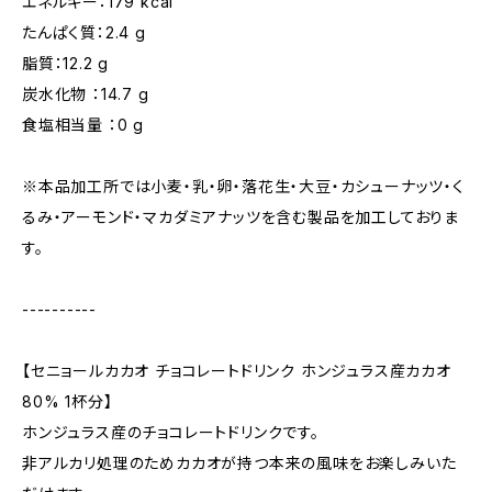
エネルギー：179 kcal
たんぱく質：2.4 g
脂質：12.2 g
炭水化物 ：14.7 g
食塩相当量 ：0 g
※本品加⼯所では⼩⻨・乳・卵・落花⽣・大豆・カシューナッツ・く
るみ・アーモンド・マカダミアナッツを含む製品を加⼯しておりま
す。
----------
【セニョールカカオ チョコレートドリンク ホンジュラス産カカオ
80% 1杯分】
ホンジュラス産のチョコレートドリンクです。
非アルカリ処理のためカカオが持つ本来の風味をお楽しみいた