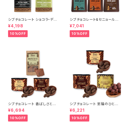
シブチョコレート ショコラ・ディ
シブチョコレート&セニョールカ
スカバリー 4種アソートセット Si
カオ 心と体を目覚めさせる モ
¥4,198
¥7,041
bu Chocolate
ーニング・カカオセット
10%OFF
10%OFF
シブチョコレート 香ばしさとカ
シブチョコレート 至福のひと粒
カオが弾ける トリプル・クランチ
カバード・コレクション アーモン
¥6,694
¥6,221
ー セット Sibu Chocolate
ド・ジンジャー・コーヒー Sibu
Chocolate
10%OFF
10%OFF