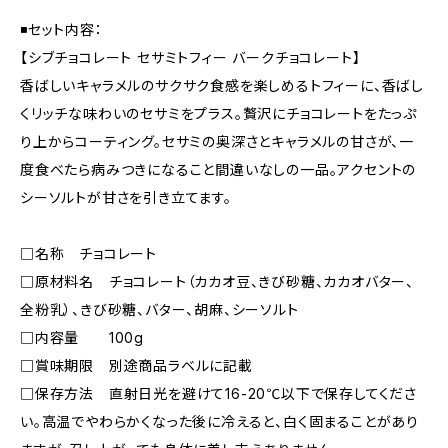
◾️セット内容：
【シブチョコレート セサミトフィー バークチョコレート】
⾹ばしいキャラメルのサクサク⾷感を楽しめるトフィーに、⾹ばし
くリッチな味わいのセサミをプラス。贅沢にチョコレートをたっぷ
り上からコーティング。セサミの奥深さとキャラメルの⽢さが、⼀
度⾷べたら病みつきになること間違いなしの⼀品。アクセントの
シーソルトが⽢さを引き⽴てます。
□名称 チョコレート
□原材料名 チョコレート（カカオ豆、きび砂糖、カカオバター、
全粉乳）、きび砂糖、バター、胡麻、シーソルト
□内容量 100g
□賞味期限 別途商品ラベルに記載
□保存方法 直射日光を避けて16-20℃以下で保存してくださ
い。高温でやわらかくなった後に冷えると、白く固まることがあり