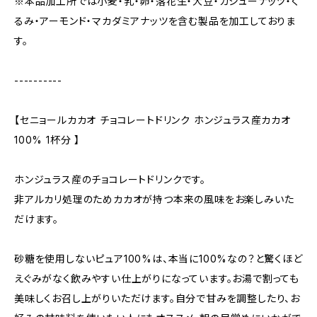
※本品加⼯所では⼩⻨・乳・卵・落花⽣・大豆・カシューナッツ・く
るみ・アーモンド・マカダミアナッツを含む製品を加⼯しておりま
す。
----------
【セニョールカカオ チョコレートドリンク ホンジュラス産カカオ
100% 1杯分 】
ホンジュラス産のチョコレートドリンクです。
非アルカリ処理のためカカオが持つ本来の風味をお楽しみいた
だけます。
砂糖を使用しないピュア100%は、本当に100%なの？と驚くほど
えぐみがなく飲みやすい仕上がりになっています。お湯で割っても
美味しくお召し上がりいただけます。自分で甘みを調整したり、お