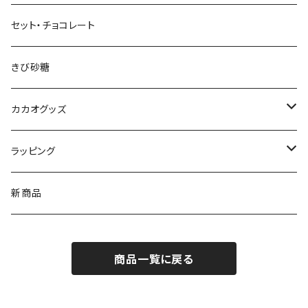
Senor Cacao セニョールカカオ
板チョコレート
セット・チョコレート
Tayutic タユティック
コーティング チョコ
きび砂糖
Cocoa Vintage ココア ヴィンテージ
ペーストチョコレート
カカオグッズ
Enraizados エンライサドス
コインチョコレート
アクセサリー
ラッピング
ネックレス
チョコレートドリンク
カップ
Sibu CHOCOLATE シブチョコレート
新商品
ピアス
カカオ豆
コーヒードリッパー
商品一覧に戻る
ブレスレット
ボンボンショコラ
チャームブレスレット