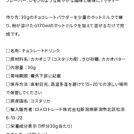
フレーバー：レモンのような爽やかな酸味と後味にナッティー
作り方：30gのチョコレートパウダーを少量のホットミルクで練
り、粉が溶けたら170mlのホットミルクを加えて混ぜるだけで完
成です。
□名称：チョコレートドリンク
□原材料名：カカオニブ（コスタリカ産）、きび砂糖、カカオバター
□内容量 ：30g
□賞味期限：欄外下部に記載
□保存⽅法：直射日光、高温多湿を避けて15~20℃の涼しい場所
で保管してください
□原産国名：コスタリカ
□輸⼊販売者：ロメロトレード株式会社新潟県新潟市北区松浜
6-13-22
□栄養成分表示（1杯分30g当たり）