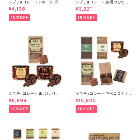
シブチョコレート ショコラ・ディ
シブチョコレート 至福のひと粒
スカバリー 4種アソートセット Si
カバード・コレクション アーモン
¥4,198
¥6,221
bu Chocolate
ド・ジンジャー・コーヒー Sibu
Chocolate
10%OFF
10%OFF
シブチョコレート 香ばしさとカ
シブチョコレート 中米コスタリカ
カオが弾ける トリプル・クランチ
を味わい尽くす プレミアム・ジャ
¥6,694
¥10,600
ー セット Sibu Chocolate
ーニー・セット Sibu Chocolat
e
10%OFF
10%OFF