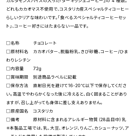
カルダモンスパイスの⼊った『ターキッシュコーヒー』の 4 種類。
どれもカカオマス不使⽤で、コスタリカ産スペシャルティコーヒー
らしいクリアな味わいです。「⾷べるスペシャルティコーヒーセッ
ト」、コーヒー好きにはたまらない⼀品です。
□名称 チョコレート
□原材料名 カカオバター、脱脂粉乳、きび砂糖、コーヒー/ひま
わりレシチン
□内容量 72g
□賞味期限 別途商品ラベルに記載
□保存方法 直射日光を避けて16-20℃以下で保存してくださ
い。高温でやわらかくなった後に冷えると、白く固まることがあり
ますが、召し上がっても身体に差し支えありません。
□原産国名 コスタリカ
□備考 原材料に含まれるアレルギー物質（28品目中）乳
＊本製品工場では、乳、大豆、オレンジ、りんご、カシューナッツ、ア