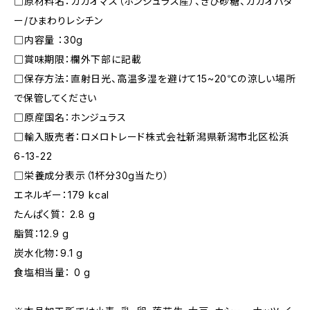
□原材料名：カカオマス（ホンジュラス産）、きび砂糖、カカオバタ
ー/ひまわりレシチン
□内容量 ：30g
□賞味期限：欄外下部に記載
□保存⽅法：直射日光、高温多湿を避けて15~20℃の涼しい場所
で保管してください
□原産国名：ホンジュラス
□輸⼊販売者：ロメロトレード株式会社新潟県新潟市北区松浜
6-13-22
□栄養成分表示（1杯分30g当たり）
エネルギー：179 kcal
たんぱく質： 2.8 g
脂質：12.9 g
炭水化物：9.1 g
食塩相当量： 0 g