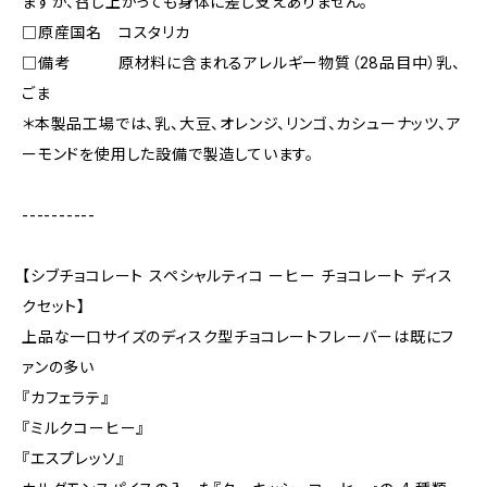
ますが、召し上がっても身体に差し支えありません。
□原産国名 コスタリカ
□備考 原材料に含まれるアレルギー物質（28品目中）乳、
ごま
＊本製品工場では、乳、大豆、オレンジ、リンゴ、カシューナッツ、ア
ーモンドを使用した設備で製造しています。
----------
【シブチョコレート スペシャルティコ ーヒー チョコレート ディス
クセット】
上品な⼀⼝サイズのディスク型チョコレートフレーバーは既にフ
ァンの多い
『カフェラテ』
『ミルクコーヒー』
『エスプレッソ』