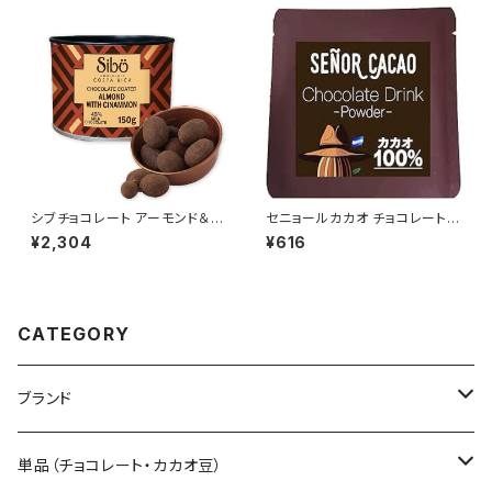
シブチョコレート アーモンド＆シ
セニョールカカオ チョコレートド
ナモン ミルクチョコレートカバー
リンクホンジュラス産カカオ10
¥2,304
¥616
ド カカオ45％ SibuChocolat
0% 1杯分 粉末 非アルカリ処理
e
Señor Cacao
CATEGORY
ブランド
Sibu CHOCOLATE シブ チョコレート
単品（チョコレート・カカオ豆）