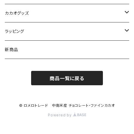
Cocoa Vintage ココア ヴィンテージ
ペーストチョコレート
カカオグッズ
Enraizados エンライサドス
コインチョコレート
アクセサリー
ラッピング
ネックレス
チョコレートドリンク
カップ
Sibu CHOCOLATE シブチョコレート
新商品
ピアス
カカオ豆
コーヒードリッパー
商品一覧に戻る
ブレスレット
ボンボンショコラ
チャームブレスレット
ケーキ
© ロメロトレード 中南米産 チョコレート・ファインカカオ
Powered by
コーヒー