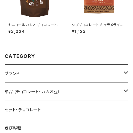
セニョールカカオ チョコレートド
シブチョコレート キャラメライズ
リンク ホンジュラス産カカオ10
ドカシューオレンジ チョコレート
¥3,024
¥1,123
0% 300g 粉末 非アルカリ処理
バー カカオ63% 25g SibuCh
ocolate
CATEGORY
ブランド
Sibu CHOCOLATE シブ チョコレート
単品（チョコレート・カカオ豆）
Senor Cacao セニョールカカオ
板チョコレート
セット・チョコレート
Tayutic タユティック
コーティング チョコ
きび砂糖