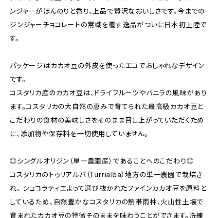
ンジャーがほんのりと香り、上品で贅沢なおいしさです。今までの
ジンジャーチョコレートの常識を覆す逸品がついに日本初上陸で
す。
パッケージはカカオ豆の外皮を使ったエコでおしゃれなデザイン
です。
コスタリカ産のカカオ豆は、ドライフルーツやバニラの風味があり
ます。コスタリカの大自然の恵みで育てられた最高級カカオ豆と
こだわりの食材の美味しさをそのまま召し上がっていただくため
に、添加物や保存料を一切使用していません。
◎シングルオリジン（単一農園産）であることへのこだわり◎
コスタリカのトゥリアルバ（Turrialba）地方の単一農園で栽培さ
れ、 ショコラティエよって選び抜かれたファインカカオ豆を原料と
しているため、自然豊かなコスタリカの熱帯雨林、火山性土壌で
育まれたカカオ豆の特徴そのままを味わうことができます。洗練