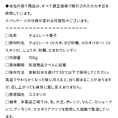
◆当社の扱う商品は、すべて適正価格で取引されたカカオ豆を
使用しています。
※パッケージの仕様が変わる可能性がございます。
＝＝＝＝＝＝＝＝＝＝＝＝＝＝＝＝＝＝＝＝＝
□名称 チョコレート菓子
□原材料名 チョコレート（カカオ、きび砂糖、カカオバター）（コ
スタリカ）、しょうが、砂糖、ひまわりレシチン
□内容量 150g
□賞味期限 別途商品ラベルに記載
□保存方法 直射日光を避けて26℃以下で保存してください。
高温でやわらかくなった後に冷えると、白く固まることがあります
が、召し上がっても身体に差し支えありません。
□原産国名 コスタリカ
□備考 本製品工場では、乳、大豆、オレンジ、りんご、カシューナ
ッツ、アーモンド、マカダミアナッツを使用した設備で製造してい
ます。