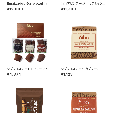
Enraizados Gallo Azul コス
ココアビンテージ セラミックカ
タリカ産 ハンドメイド陶器コー
カオネックレス（パープル）ハン
¥12,000
¥11,300
ヒードリッパー
ドメイド
シブチョコレート トフィー アソー
シブチョコレート カプチーノ チ
ト Sibu Chocolate
ョコレートバー 25g SibuChoc
¥4,874
¥1,123
olate