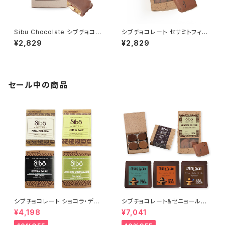
Sibu Chocolate シブチョコレ
シブチョコレート セサミトフィー
ート アーモンド＆シナモン ミル
バークチョコレート Sibu Choc
¥2,829
¥2,829
クチョコレートカバー カカオ4
olate
5％
セール中の商品
シブチョコレート ショコラ・ディ
シブチョコレート&セニョールカ
スカバリー 4種アソートセット Si
カオ 心と体を目覚めさせる モ
¥4,198
¥7,041
bu Chocolate
ーニング・カカオセット