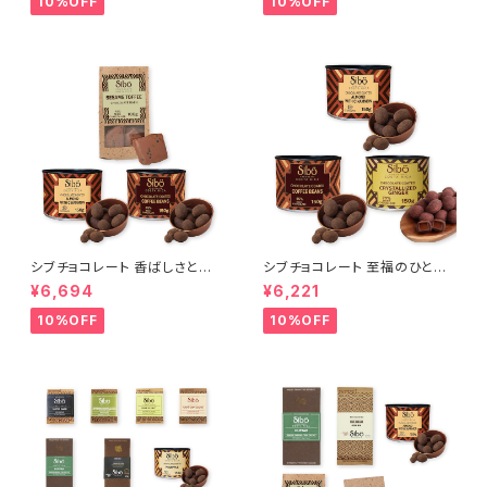
10%OFF
10%OFF
シブチョコレート 香ばしさとカ
シブチョコレート 至福のひと粒
カオが弾ける トリプル・クランチ
カバード・コレクション アーモン
¥6,694
¥6,221
ー セット Sibu Chocolate
ド・ジンジャー・コーヒー Sibu
Chocolate
10%OFF
10%OFF