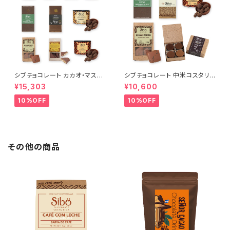
シブチョコレート カカオ・マスタ
シブチョコレート 中米コスタリカ
ー・コレクション セット Sibu Ch
を味わい尽くす プレミアム・ジャ
¥15,303
¥10,600
ocolate
ーニー・セット Sibu Chocolat
e
10%OFF
10%OFF
その他の商品