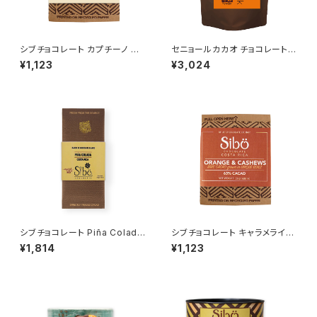
シブチョコレート カプチーノ チ
セニョールカカオ チョコレートド
ョコレートバー 25g SibuChoc
リンクパウダー ホンジュラス産
¥1,123
¥3,024
olate
カカオ80% 300g 粉末 非アル
カリ処理
シブチョコレート Piña Colada
シブチョコレート キャラメライズ
ピニャコラーダ 50g Sibu Cho
ドカシューオレンジ チョコレート
¥1,814
¥1,123
colate
バー カカオ63% 25g SibuCh
ocolate