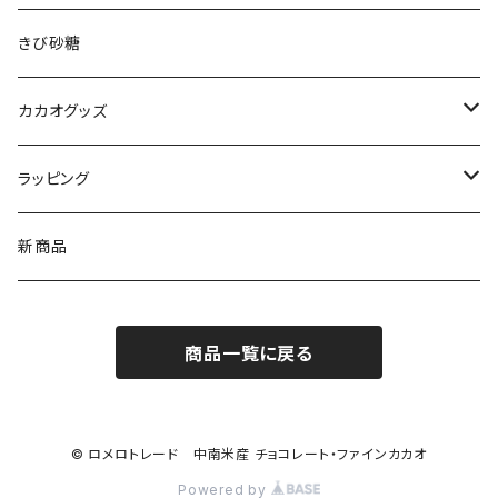
Tayutic タユティック
コーティング チョコ
きび砂糖
Cocoa Vintage ココア ヴィンテージ
ペーストチョコレート
カカオグッズ
Enraizados エンライサドス
コインチョコレート
アクセサリー
ラッピング
ネックレス
チョコレートドリンク
カップ
Sibu CHOCOLATE シブチョコレート
新商品
ピアス
カカオ豆
コーヒードリッパー
商品一覧に戻る
ブレスレット
ボンボンショコラ
チャームブレスレット
ケーキ
© ロメロトレード 中南米産 チョコレート・ファインカカオ
Powered by