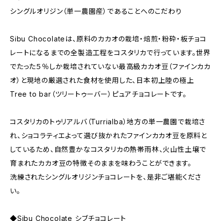
シングルオリジン（単一農園産）であることへのこだわり
Sibu Chocolateは、原料のカカオの栽培・焙煎・粉砕・板チョコ
レートになるまでの全製造工程をコスタリカで行っています。世界
でたった５％しか栽培されていない最高級カカオ豆（ファインカカ
オ）と現地の厳選された食材を使用した、日本初上陸の極上
Tree to bar（ツリートゥーバー）ピュアチョコレートです。
コスタリカのトゥリアルバ（Turrialba）地方の単一農園で栽培さ
れ、ショコラティエよって選び抜かれたファインカカオ豆を原料と
しているため、自然豊かなコスタリカの熱帯雨林、火山性土壌で
育まれたカカオ豆の特徴そのままを味わうことができます。
洗練されたシングルオリジンチョコレートを、是非ご堪能くださ
い。
◆Sibu Chocolate シブチョコレート