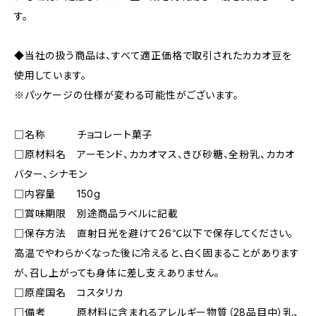
す。
◆当社の扱う商品は、すべて適正価格で取引されたカカオ豆を
使用しています。
※パッケージの仕様が変わる可能性がございます。
□名称 チョコレート菓子
□原材料名 アーモンド、カカオマス、きび砂糖、全粉乳、カカオ
バター、シナモン
□内容量 150g
□賞味期限 別途商品ラベルに記載
□保存方法 直射日光を避けて26℃以下で保存してください。
高温でやわらかくなった後に冷えると、白く固まることがあります
が、召し上がっても身体に差し支えありません。
□原産国名 コスタリカ
□備考 原材料に含まれるアレルギー物質（28品目中）乳、