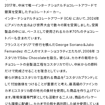
2017年、中米で唯一インターナショナルチョコレートアワードで
銀賞を受賞したチョコレートメーカー。
インターナショナルチョコレートアワード（ICA）において、2024年
にアメリカ大会および世界大会で数々の賞を受賞しました。受賞
製品の中には、ベースとして使用されるカカオ70%のチョコレー
トバーも含まれています。
フランスとイタリアで修行を積んだGeorge Soriano＆Julio
Fernandez の二人のマスターショコラティエたちが、2008年 コ
スタリカでSibu Chocolateを設立。 彼らは、カカオの栽培から
チョコレートの全製造工程をコスタリカで行い、中米からの原料
だけで完成させることを理念としています。
彼らが誇るコスタリカで生産れる商品を「コスタリカブランド」と
して付加価値をつけることが重要だと考え、最高級のファインカ
カオとコスタリカ産の地元の食材を使用した商品を作り上げてい
ます。環境保護専門家としても活動する二人は、商品のパッケー
ジも環境に配慮し、カカオ豆の殻を再利用した紙を使用していま