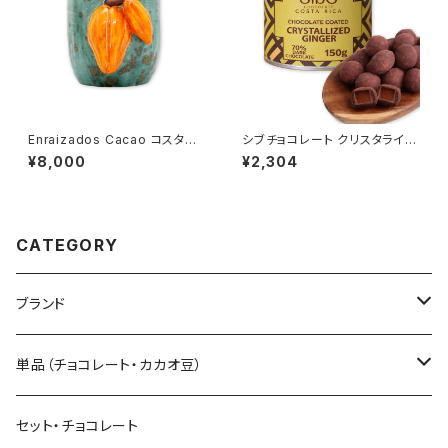
Enraizados Cacao コスタリ
シブチョコレート クリスタライズ
カ産 ハンドメイド陶器カップ
ドジンジャー カバードチョコレ
¥8,000
¥2,304
ート カカオ 82% SibuChocol
ate
CATEGORY
ブランド
Sibu CHOCOLATE シブ チョコレート
単品（チョコレート・カカオ豆）
Senor Cacao セニョールカカオ
板チョコレート
セット・チョコレート