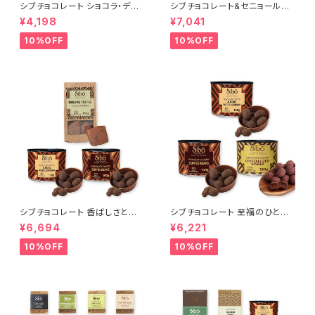
シブチョコレート ショコラ・ディ
シブチョコレート&セニョールカ
スカバリー 4種アソートセット Si
カオ 心と体を目覚めさせる モ
¥4,198
¥7,041
bu Chocolate
ーニング・カカオセット
10%OFF
10%OFF
シブチョコレート 香ばしさとカ
シブチョコレート 至福のひと粒
カオが弾ける トリプル・クランチ
カバード・コレクション アーモン
¥6,694
¥6,221
ー セット Sibu Chocolate
ド・ジンジャー・コーヒー Sibu
Chocolate
10%OFF
10%OFF